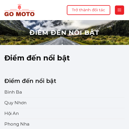
Skip
Trở thành đối tác
to
content
ĐIỂM ĐẾN NỔI BẬT
Điểm đến nổi bật
Điểm đến nổi bật
Bình Ba
Quy Nhơn
Hội An
Phong Nha