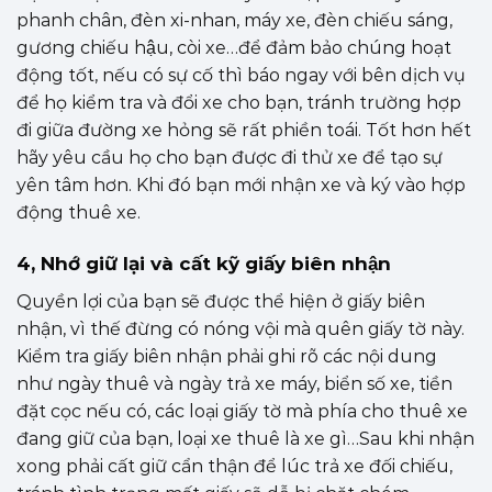
phanh chân, đèn xi-nhan, máy xe, đèn chiếu sáng,
gương chiếu hậu, còi xe…để đảm bảo chúng hoạt
động tốt, nếu có sự cố thì báo ngay với bên dịch vụ
để họ kiểm tra và đổi xe cho bạn, tránh trường hợp
đi giữa đường xe hỏng sẽ rất phiền toái. Tốt hơn hết
hãy yêu cầu họ cho bạn được đi thử xe để tạo sự
yên tâm hơn. Khi đó bạn mới nhận xe và ký vào hợp
động thuê xe.
4, Nhớ giữ lại và cất kỹ giấy biên nhận
Quyền lợi của bạn sẽ được thể hiện ở giấy biên
nhận, vì thế đừng có nóng vội mà quên giấy tờ này.
Kiểm tra giấy biên nhận phải ghi rõ các nội dung
như ngày thuê và ngày trả xe máy, biển số xe, tiền
đặt cọc nếu có, các loại giấy tờ mà phía cho thuê xe
đang giữ của bạn, loại xe thuê là xe gì…Sau khi nhận
xong phải cất giữ cẩn thận để lúc trả xe đối chiếu,