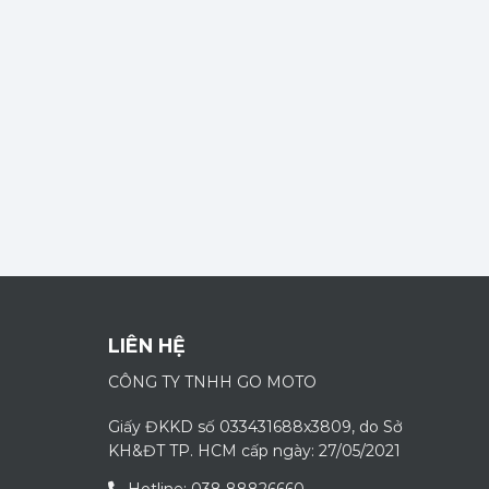
LIÊN HỆ
CÔNG TY TNHH GO MOTO
Giấy ĐKKD số 033431688x3809, do Sở
KH&ĐT TP. HCM cấp ngày: 27/05/2021
Hotline: 038 88826660