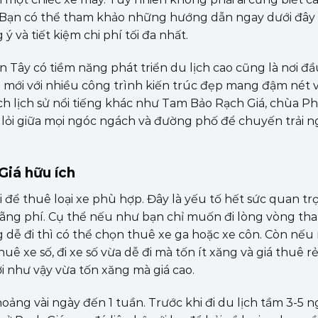
. Bạn có thể tham khảo những hướng dẫn ngay dưới đây
và tiết kiệm chi phí tối đa nhất.
 Tây có tiềm năng phát triển du lịch cao cũng là nơi đầ
ị mới với nhiều công trình kiến trúc đẹp mang đậm nét 
ích lịch sử nổi tiếng khác như Tam Bảo Rạch Giá, chùa P
lỏi giữa mọi ngóc ngách và đường phố để chuyến trải 
Giá hữu ích
i để thuê loại xe phù hợp. Đây là yếu tố hết sức quan t
nh lãng phí. Cụ thể nếu như bạn chỉ muốn đi lòng vòng t
ễ đi thì có thể chọn thuê xe ga hoặc xe côn. Còn nếu n
huê xe số, đi xe số vừa dễ đi mà tốn ít xăng và giá thuê r
i như vậy vừa tốn xăng mà giá cao.
khoảng vài ngày đến 1 tuần. Trước khi đi du lịch tầm 3-5 n