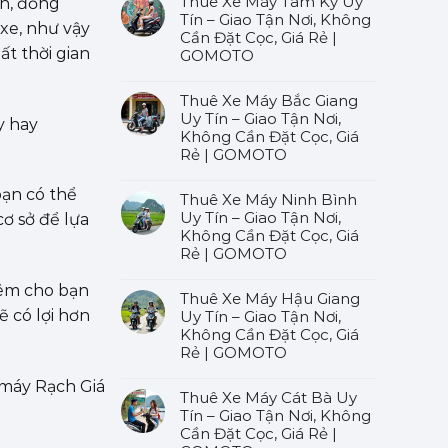
Thuê Xe Máy Tam Kỳ Uy
ần, đồng
Tín – Giao Tận Nơi, Không
xe, như vậy
Cần Đặt Cọc, Giá Rẻ |
ất thời gian
GOMOTO
Thuê Xe Máy Bắc Giang
Uy Tín – Giao Tận Nơi,
y hay
Không Cần Đặt Cọc, Giá
Rẻ | GOMOTO
bạn có thể
Thuê Xe Máy Ninh Bình
Uy Tín – Giao Tận Nơi,
ơ sở để lựa
Không Cần Đặt Cọc, Giá
Rẻ | GOMOTO
hêm cho bạn
Thuê Xe Máy Hậu Giang
ẽ có lợi hơn
Uy Tín – Giao Tận Nơi,
Không Cần Đặt Cọc, Giá
Rẻ | GOMOTO
 máy Rạch Giá
Thuê Xe Máy Cát Bà Uy
Tín – Giao Tận Nơi, Không
Cần Đặt Cọc, Giá Rẻ |