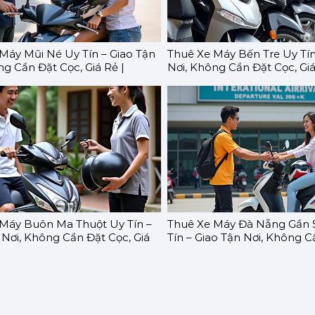
Máy Mũi Né Uy Tín – Giao Tận
Thuê Xe Máy Bến Tre Uy Tín
ng Cần Đặt Cọc, Giá Rẻ |
Nơi, Không Cần Đặt Cọc, Giá
O
GOMOTO
Máy Buôn Ma Thuột Uy Tín –
Thuê Xe Máy Đà Nẵng Gần 
 Nơi, Không Cần Đặt Cọc, Giá
Tín – Giao Tận Nơi, Không C
OMOTO
Giá Rẻ | GOMOTO