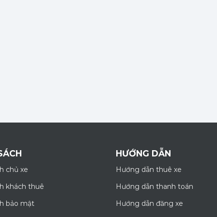
SÁCH
HƯỚNG DẪN
h chủ xe
Hướng dẫn thuê xe
h khách thuê
Hướng dẫn thanh toán
ch bảo mật
Hướng dẫn đăng xe