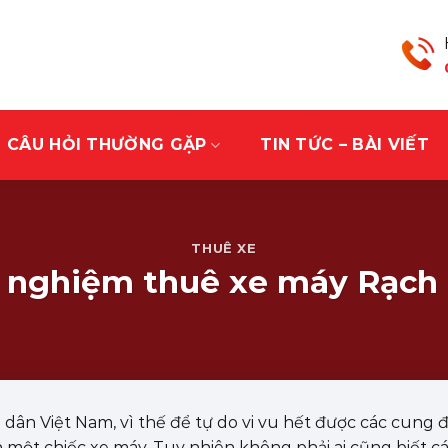
CÂU HỎI THƯỜNG GẶP
TIN TỨC – BÀI VIẾT
THUÊ XE
h nghiệm thuê xe máy Rạch 
 dân Việt Nam, vì thế để tự do vi vu hết được các cung
 một chiếc xe máy. Tuy nhiên không phải ai cũng biết c