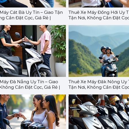
Máy Cát Bà Uy Tín – Giao Tận
Thuê Xe Máy Đồng Hới Uy Tí
ng Cần Đặt Cọc, Giá Rẻ |
Tận Nơi, Không Cần Đặt Cọc,
O
GOMOTO
Máy Đà Nẵng Uy Tín – Giao
Thuê Xe Máy Đăk Nông Uy T
 Không Cần Đặt Cọc, Giá Rẻ |
Tận Nơi, Không Cần Đặt Cọc,
O
GOMOTO