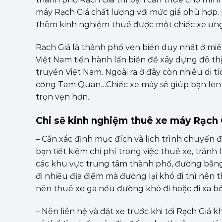
máy Rạch Giá chất lượng với mức giá phù hợp
thêm kinh nghiệm thuê được một chiếc xe ưng ý 
Rạch Giá là thành phố ven biển duy nhất ở miền
Việt Nam tiến hành lấn biển để xây dựng đô th
truyền Việt Nam. Ngoài ra ở đây còn nhiều di t
cổng Tam Quan…Chiếc xe máy sẽ giúp bạn len 
trọn vẹn hơn.
Chi sẽ kinh nghiệm thuê xe máy Rạch 
– Cần xác định mục đích và lịch trình chuyến đ
bạn tiết kiệm chi phí trong việc thuê xe, trá
các khu vực trung tâm thành phố, đường bằng d
đi nhiều địa điểm mà đường lại khó đi thì nên t
nên thuê xe ga nếu đường khó đi hoặc đi xa bở
– Nên liên hệ và đặt xe trước khi tới Rạch Giá 