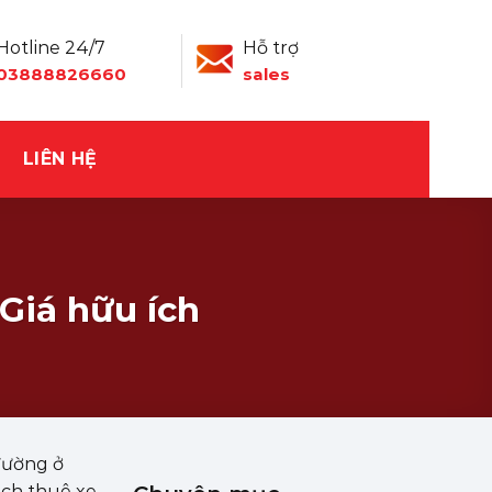
Hotline 24/7
Hỗ trợ
03888826660
sales
LIÊN HỆ
Giá hữu ích
 đường ở
ách thuê xe