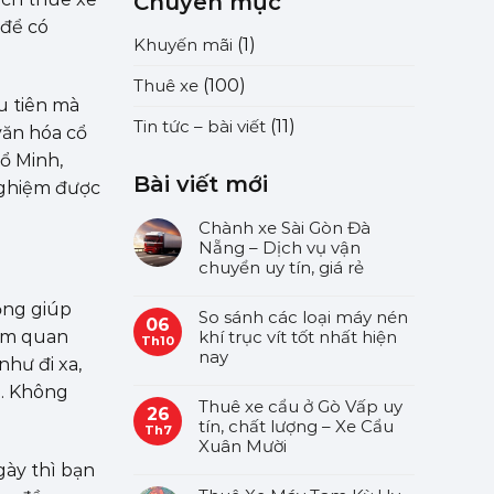
Chuyên mục
 để có
Khuyến mãi
(1)
Thuê xe
(100)
u tiên mà
Tin tức – bài viết
(11)
văn hóa cổ
hổ Minh,
Bài viết mới
nghiệm được
Chành xe Sài Gòn Đà
Nẵng – Dịch vụ vận
chuyển uy tín, giá rẻ
rọng giúp
So sánh các loại máy nén
06
khí trục vít tốt nhất hiện
ham quan
Th10
nay
hư đi xa,
ẻ. Không
Thuê xe cẩu ở Gò Vấp uy
26
tín, chất lượng – Xe Cẩu
Th7
Xuân Mười
gày thì bạn