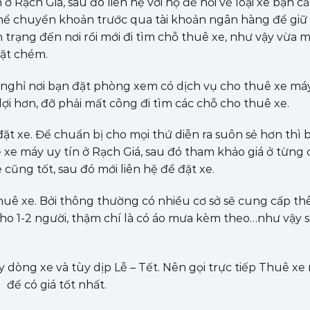
ở Rạch Giá, sau đó liên hệ với họ để hỏi về loại xe bạn c
 thể chuyển khoản trước qua tài khoản ngân hàng để giữ 
 trạng đến nơi rồi mới đi tìm chỗ thuê xe, như vậy vừa m
hặt chém.
à nghỉ nơi bạn đặt phòng xem có dịch vụ cho thuê xe má
lợi hơn, đỡ phải mất công đi tìm các chỗ cho thuê xe.
ặt xe. Để chuẩn bị cho mọi thứ diễn ra suôn sẻ hơn thì 
xe máy uy tín ở Rạch Giá, sau đó tham khảo giá ở từng c
cũng tốt, sau đó mới liên hệ để đặt xe.
 thuê xe. Bởi thông thường có nhiều cơ sở sẽ cung cấp t
ho 1-2 người, thậm chí là có áo mưa kèm theo…như vậy s
y dòng xe và tùy dịp Lễ – Tết. Nên gọi trực tiếp Thuê xe
đế có giá tốt nhất.