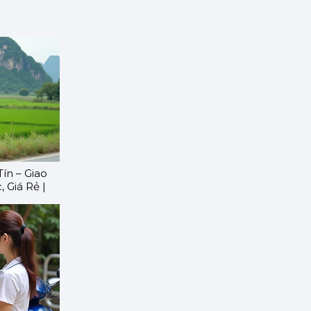
ín – Giao
 Giá Rẻ |