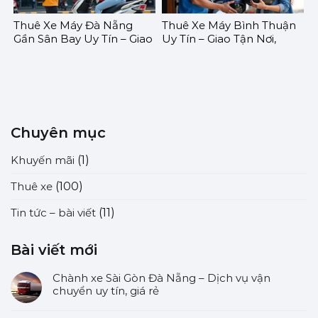
Thuê Xe Máy Đà Nẵng
Thuê Xe Máy Bình Thuận
Gần Sân Bay Uy Tín – Giao
Uy Tín – Giao Tận Nơi,
Tận Nơi, Không Cần Đặt
Không Cần Đặt Cọc, Giá
Cọc, Giá Rẻ | GOMOTO
Rẻ | GOMOTO
Chuyên mục
Khuyến mãi
(1)
Thuê xe
(100)
Tin tức – bài viết
(11)
Bài viết mới
Chành xe Sài Gòn Đà Nẵng – Dịch vụ vận
chuyển uy tín, giá rẻ