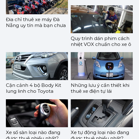
giá tốt
Đia chỉ thuê xe máy Đà
Nẵng uy tín mà bạn chưa
biết
Quy trình dán phim cách
nhiệt VOX chuẩn cho xe ô
tô
Cận cảnh 4 bộ Body Kit
Những lưu ý cần thiết khi
lung linh cho Toyota
thuê xe điện tự lái
Fortuner 2017
Xe số sàn loại nào đang
Xe tự động loại nào đang
được thuê nhiều nhất?
được thuê nhiều nhất?