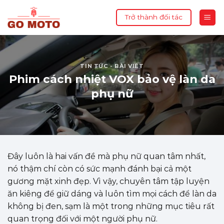
Skip
Trở thành đối tác
to
content
TIN TỨC - BÀI VIẾT
Phim cách nhiệt VOX bảo vệ làn da
phụ nữ
Đây luôn là hai vấn đề mà phụ nữ quan tâm nhất,
nó thậm chí còn có sức mạnh đánh bại cả một
gương mặt xinh đẹp. Vì vậy, chuyên tâm tập luyện
ăn kiêng để giữ dáng và luôn tìm mọi cách để làn da
không bị đen, sạm là một trong những mục tiêu rất
quan trọng đối với một người phụ nữ.