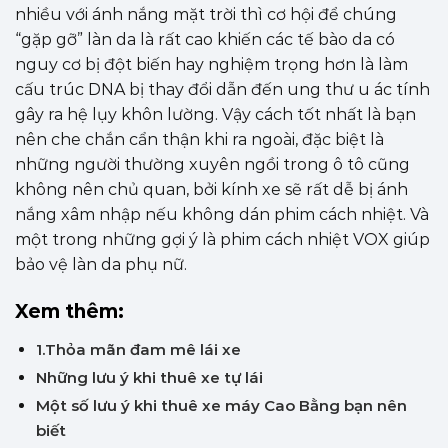
nhiều với ánh nắng mặt trời thì cơ hội để chúng
“gặp gỡ” làn da là rất cao khiến các tế bào da có
nguy cơ bị đột biến hay nghiệm trọng hơn là làm
cấu trúc DNA bị thay đổi dẫn đến ung thư u ác tính
gây ra hệ lụy khôn lường. Vậy cách tốt nhất là bạn
nên che chắn cẩn thận khi ra ngoài, đặc biệt là
những người thường xuyên ngồi trong ô tô cũng
không nên chủ quan, bởi kính xe sẽ rất dễ bị ánh
nắng xâm nhập nếu không dán phim cách nhiệt. Và
một trong những gợi ý là phim cách nhiệt VOX giúp
bảo vệ làn da phụ nữ.
Xem thêm:
1.Thỏa mãn đam mê lái xe
Những lưu ý khi thuê xe tự lái
Một số lưu ý khi thuê xe máy Cao Bằng bạn nên
biết