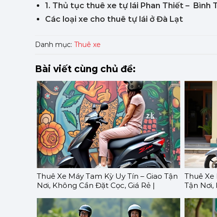
1. Thủ tục thuê xe tự lái Phan Thiết – Bình
Các loại xe cho thuê tự lái ở Đà Lạt
Danh mục:
Thuê xe
Bài viết cùng chủ đề:
Thuê Xe Máy Tam Kỳ Uy Tín – Giao Tận
Thuê Xe 
Nơi, Không Cần Đặt Cọc, Giá Rẻ |
Tận Nơi,
GOMOTO
GOMOT