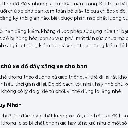
 ít người để ý nhưng lại cực kỳ quan trọng. Khi thuê bất
gười chủ xe cho bạn xem toàn bộ giấy tờ của chiếc xe đó
đăng ký thời gian nào, biết được phần nào chất lượng củ
ời hạn đăng kiểm, không được phép sử dụng nữa thì bạn
c dễ bị hỏng hóc, bạn sẽ vừa phải mất tiền sửa chữa mà 
nh sát giao thông kiểm tra mà xe hết hạn đăng kiểm thì b
ờ chủ xe đổ đầy xăng xe cho bạn
 thông thạo đường xá giao thông, vì thế đi lại rất khó
hiều thời gian đi lại. Do đó cách tốt nhất hãy nhờ chủ 
không có lý do gì để từ chối, vì thế đừng lo lắng nhé.
Quy Nhơn
ng chỉ được đảm bảo chất lượng xe tốt, có nhiều xe để lự
 không lo sợ bị chặt chém giá hay tăng giá như ở một số 