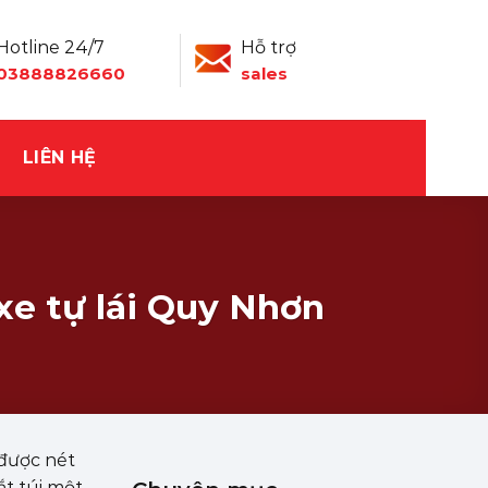
Hotline 24/7
Hỗ trợ
03888826660
sales
LIÊN HỆ
 xe tự lái Quy Nhơn
 được nét
ắt túi một