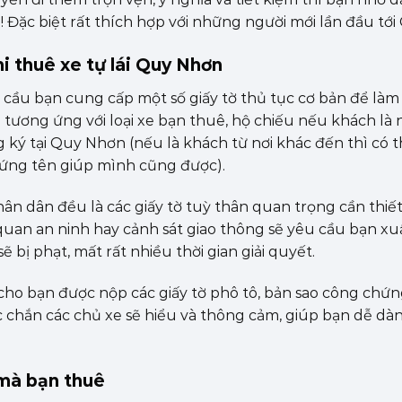
! Đặc biệt rất thích hợp với những người mới lần đầu tớ
hi thuê xe tự lái Quy Nhơn
u cầu bạn cung cấp một số giấy tờ thủ tục cơ bản để làm 
ô tương ứng với loại xe bạn thuê, hộ chiếu nếu khách là
g ký tại Quy Nhơn (nếu là khách từ nơi khác đến thì có 
 đứng tên giúp mình cũng được).
ân dân đều là các giấy tờ tuỳ thân quan trọng cần thiết,
ơ quan an ninh hay cảnh sát giao thông sẽ yêu cầu bạn xu
 bị phạt, mất rất nhiều thời gian giải quyết.
cho bạn được nộp các giấy tờ phô tô, bản sao công chứn
ắc chắn các chủ xe sẽ hiểu và thông cảm, giúp bạn dễ dà
 mà bạn thuê