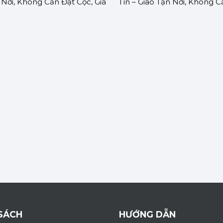
 Nơi, Không Cần Đặt Cọc, Giá
Tín – Giao Tận Nơi, Không C
OMOTO
Giá Rẻ | GOMOTO
SÁCH
HƯỚNG DẪN