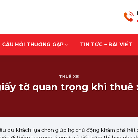
CÂU HỎI THƯỜNG GẶP
TIN TỨC – BÀI VIẾT
THUÊ XE
 giấy tờ quan trọng khi thuê
hiều du khách lựa chọn giúp họ chủ động khám phá hết
ến đi thêm trọn vẹn, ý nghĩa và tiết kiệm thì bạn nhớ d