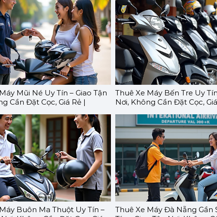
Máy Mũi Né Uy Tín – Giao Tận
Thuê Xe Máy Bến Tre Uy Tín
ng Cần Đặt Cọc, Giá Rẻ |
Nơi, Không Cần Đặt Cọc, Giá
O
GOMOTO
Máy Buôn Ma Thuột Uy Tín –
Thuê Xe Máy Đà Nẵng Gần 