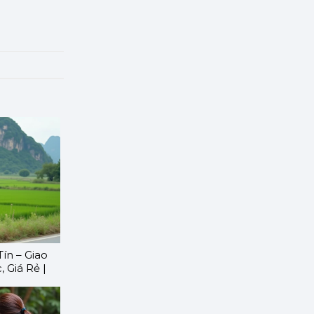
ín – Giao
 Giá Rẻ |