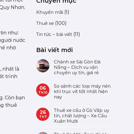
Chuyên mục
i Quy Nhơn.
Khuyến mãi
(1)
Thuê xe
(100)
tin như:
Tin tức – bài viết
(11)
 người nước
thể nhờ
Bài viết mới
Chành xe Sài Gòn Đà
Nẵng – Dịch vụ vận
 nhất là
chuyển uy tín, giá rẻ
ất trình
So sánh các loại máy nén
06
khí trục vít tốt nhất hiện
Th10
nay
g. Còn bạn
ng thuê
Thuê xe cẩu ở Gò Vấp uy
26
tín, chất lượng – Xe Cẩu
Th7
Xuân Mười