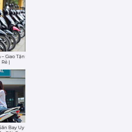
 – Giao Tận
 Rẻ |
Sân Bay Uy