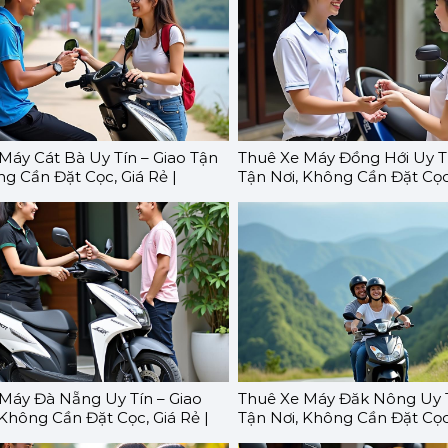
Máy Cát Bà Uy Tín – Giao Tận
Thuê Xe Máy Đồng Hới Uy Tí
ng Cần Đặt Cọc, Giá Rẻ |
Tận Nơi, Không Cần Đặt Cọc,
O
GOMOTO
Máy Đà Nẵng Uy Tín – Giao
Thuê Xe Máy Đăk Nông Uy T
 Không Cần Đặt Cọc, Giá Rẻ |
Tận Nơi, Không Cần Đặt Cọc,
O
GOMOTO