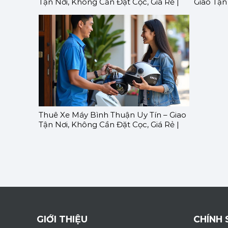
Tận Nơi, Không Cần Đặt Cọc, Giá Rẻ |
Giao Tận
GOMOTO
Rẻ | G
Thuê Xe Máy Bình Thuận Uy Tín – Giao
Tận Nơi, Không Cần Đặt Cọc, Giá Rẻ |
GOMOTO
GIỚI THIỆU
CHÍNH 