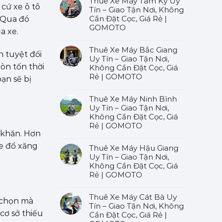
Thuê Xe Máy Tam Kỳ Uy
 cứ xe ô tô
Tín – Giao Tận Nơi, Không
Cần Đặt Cọc, Giá Rẻ |
. Qua đó
GOMOTO
a xe.
Thuê Xe Máy Bắc Giang
 tuyệt đối
Uy Tín – Giao Tận Nơi,
còn tốn thời
Không Cần Đặt Cọc, Giá
Rẻ | GOMOTO
ạn sẽ bị
Thuê Xe Máy Ninh Bình
Uy Tín – Giao Tận Nơi,
Không Cần Đặt Cọc, Giá
Rẻ | GOMOTO
 khăn. Hơn
xe đổ xăng
Thuê Xe Máy Hậu Giang
Uy Tín – Giao Tận Nơi,
Không Cần Đặt Cọc, Giá
Rẻ | GOMOTO
Thuê Xe Máy Cát Bà Uy
a chọn mà
Tín – Giao Tận Nơi, Không
cơ sở thiếu
Cần Đặt Cọc, Giá Rẻ |