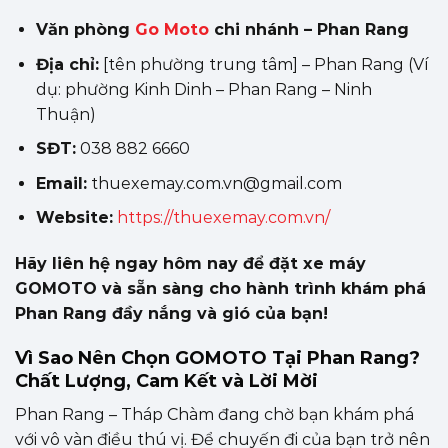
Văn phòng
Go Moto
chi nhánh – Phan Rang
Địa chỉ:
[tên phường trung tâm] – Phan Rang (Ví
dụ: phường Kinh Dinh – Phan Rang – Ninh
Thuận)
SĐT:
038 882 6660
Email:
thuexemay.com.vn@gmail.com
Website:
https://thuexemay.com.vn/
Hãy liên hệ ngay hôm nay để đặt xe máy
GOMOTO và sẵn sàng cho hành trình khám phá
Phan Rang đầy nắng và gió của bạn!
Vì Sao Nên Chọn GOMOTO Tại Phan Rang?
Chất Lượng, Cam Kết và Lời Mời
Phan Rang – Tháp Chàm đang chờ bạn khám phá
với vô vàn điều thú vị. Để chuyến đi của bạn trở nên