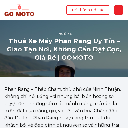
Skip
Trở thành đối tác
to
content
THUÊ XE
Thuê Xe Máy Phan Rang Uy Tín –
Giao Tận Nơi, Không Cần Đặt Cọc,
Giá Rẻ | GOMOTO
Phan Rang – Tháp Chàm, thủ phủ của Ninh Thuận,
không chỉ nổi tiếng với những bãi biển hoang sơ
tuyệt đẹp, những cồn cát mênh mông, mà còn là
miền đất của nắng, gió, và nền văn hóa Chăm độc
đáo. Du lịch Phan Rang ngày càng thu hút du
khách bởi vẻ đẹp bình dị, nguyên sơ và những trải