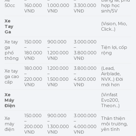
50cc
160.000
1.000.000
3.300.000
hợp học
VNĐ
VNĐ
VNĐ
sinh/SV
Xe
(Vision, Mio,
Tay
Click…)
Ga
Xe tay
150.000
900.000
3.000.000
ga
–
–
–
Tiện lợi, cốp
phổ
180.000
1.200.000
3.800.000
rộng
thông
VNĐ
VNĐ
VNĐ
180.000
1.200.000
3.800.000
(Lead,
Xe tay
–
–
–
Airblade,
ga cao
220.000
1.500.000
4.500.000
NVX…) Đời
cấp
VNĐ
VNĐ
VNĐ
mới hơn
Xe
(Vinfast
Máy
Evo200,
Điện
Theon…)
150.000
900.000
3.000.000
Xe
Thân thiện
–
–
–
máy
môi trường,
200.000
1.300.000
4.000.000
điện
yên tĩnh
VNĐ
VNĐ
VNĐ