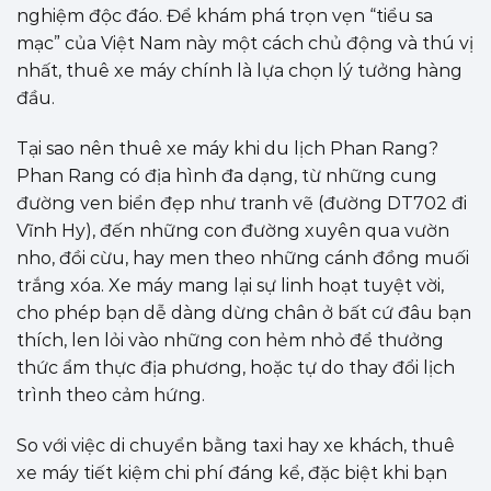
nghiệm độc đáo. Để khám phá trọn vẹn “tiểu sa
mạc” của Việt Nam này một cách chủ động và thú vị
nhất, thuê xe máy chính là lựa chọn lý tưởng hàng
đầu.
Tại sao nên thuê xe máy khi du lịch Phan Rang?
Phan Rang có địa hình đa dạng, từ những cung
đường ven biển đẹp như tranh vẽ (đường DT702 đi
Vĩnh Hy), đến những con đường xuyên qua vườn
nho, đồi cừu, hay men theo những cánh đồng muối
trắng xóa. Xe máy mang lại sự linh hoạt tuyệt vời,
cho phép bạn dễ dàng dừng chân ở bất cứ đâu bạn
thích, len lỏi vào những con hẻm nhỏ để thưởng
thức ẩm thực địa phương, hoặc tự do thay đổi lịch
trình theo cảm hứng.
So với việc di chuyển bằng taxi hay xe khách, thuê
xe máy tiết kiệm chi phí đáng kể, đặc biệt khi bạn