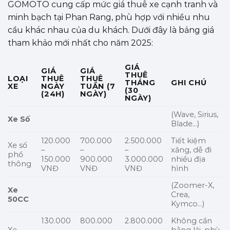
GOMOTO cung cấp mức giá thuê xe cạnh tranh và
minh bạch tại Phan Rang, phù hợp với nhiều nhu
cầu khác nhau của du khách. Dưới đây là bảng giá
tham khảo mới nhất cho năm 2025:
GIÁ
GIÁ
GIÁ
THUÊ
LOẠI
THUÊ
THUÊ
THÁNG
GHI CHÚ
XE
NGÀY
TUẦN (7
(30
(24H)
NGÀY)
NGÀY)
(Wave, Sirius,
Xe Số
Blade…)
120.000
700.000
2.500.000
Tiết kiệm
Xe số
–
–
–
xăng, dễ đi
phổ
150.000
900.000
3.000.000
nhiều địa
thông
VNĐ
VNĐ
VNĐ
hình
(Zoomer-X,
Xe
Crea,
50CC
Kymco…)
130.000
800.000
2.800.000
Không cần
Xe
–
–
–
bằng lái, phù