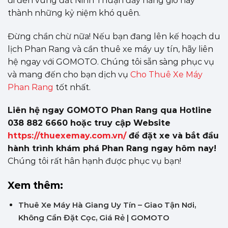
đi đến vùng đất Ninh Thuận đầy nắng gió này
thành những kỷ niệm khó quên.
Đừng chần chừ nữa! Nếu bạn đang lên kế hoạch du
lịch Phan Rang và cần thuê xe máy uy tín, hãy liên
hệ ngay với GOMOTO. Chúng tôi sẵn sàng phục vụ
và mang đến cho bạn dịch vụ
Cho Thuê Xe Máy
Phan Rang
tốt nhất.
Liên hệ ngay GOMOTO Phan Rang qua Hotline
038 882 6660 hoặc truy cập Website
https://thuexemay.com.vn/
để đặt xe và bắt đầu
hành trình khám phá Phan Rang ngay hôm nay!
Chúng tôi rất hân hạnh được phục vụ bạn!
Xem thêm:
Thuê Xe Máy Hà Giang Uy Tín – Giao Tận Nơi,
Không Cần Đặt Cọc, Giá Rẻ | GOMOTO